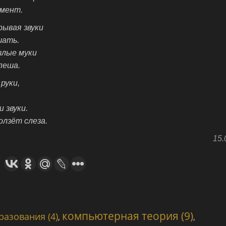
мент.
рывая звуки
шать.
злые муки
пеша.
руки,
 звуки.
лзёт слеза.
15.
компьютерная теория (9)
азования (4)
,
,