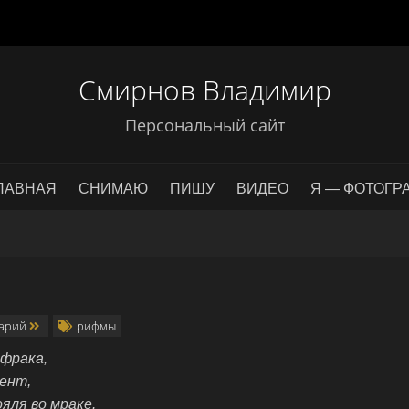
Смирнов Владимир
Персональный сайт
ЛАВНАЯ
СНИМАЮ
ПИШУ
ВИДЕО
Я — ФОТОГР
тарий
рифмы
фрака,
ент,
яля во мраке.