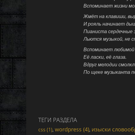
Вспоминает жизни мо
Жмёт на клавиши, вы
И рояль начинает ды
Пианиста сердечные 
Льются музыкой, не с
Вспоминает любимой 
Её ласки, её глаза.
Вдруг мелодии смолкли
По щеке музыканта по
ТЕГИ РАЗДЕЛА
wordpress (4)
изыски словообр
css (1)
,
,