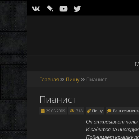
l
Г
Главная
Пишу
Пианист
Пианист
29.05.2009
718
Пишу
Ваш коммен
Он откидывает полы 
И садится за инструм
Поднимает крышку ро