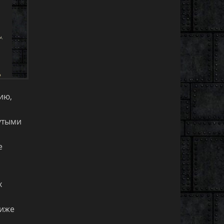
ию,
утыми
е
х
лиже