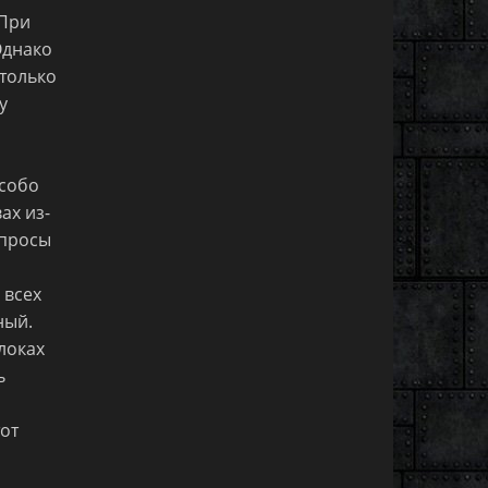
 При
Однако
 только
у
особо
ах из-
опросы
 всех
ный.
локах
ь
от