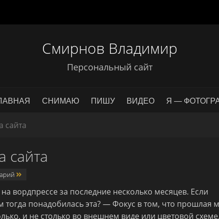
Смирнов Владимир
Персональный сайт
ЛАВНАЯ
СНИМАЮ
ПИШУ
ВИДЕО
Я — ФОТОГР
а сайта
а сайта
тарий
 на вордпрессе за последние несколько месяцев. Если
 тогда понадобилась эта? — Фокус в том, что прошлая 
олько, и не столько во внешнем виде или цветовой схеме