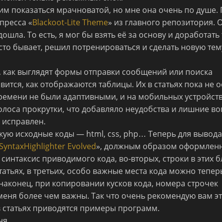
м показаться мрачноватой, но мне она очень по душе.
пресса «
Blackoot-Lite Theme
» из главного репозитория. 
ошла. То есть, я мог бы взять её за основу и доработать
асто бывает, решил потренироваться и сделать новую тем
о, как выглядят формы отправки сообщений или поиска
вится, как отображаются таблицы. Их в статьях пока не 
времени не были адаптивными, и на мобильных устройств
олоса прокрутки, что добавляло неудобства и лишние в
ь исправлен.
икую исходные коды — html, css, php… Теперь для вывода
SyntaxHighlighter Evolved
», должным образом оформлен
синтаксис приводимого кода, во-вторых, строки в этих б
статьях, в третьих, особо важные места кода можно тепер
 наконец, при копировании кусков кода, номера строчек
меня более чем важны. Так что очень рекомендую вам эт
 в статьях приводятся примеры программ.
ня.