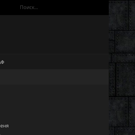
АФ
меня
,