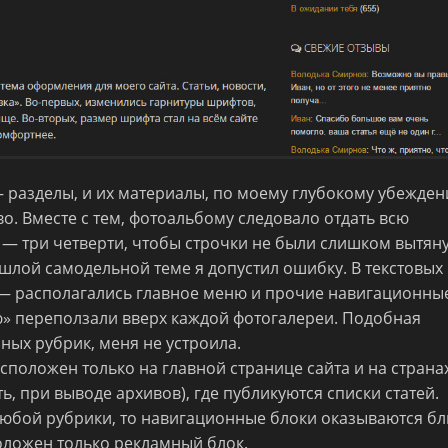
 разделы, и их материалы, по моему глубокому убежден
о. Вместе с тем, фотоальбому следовало отдать всю
 — три четверти, чтобы строчки не были слишком вытян
ошлой самодельной теме я допустил ошибку. В текстовых
 — располагались главное меню и прочие навигационны
ю» переползали вверх каждой фотогалереи. Подобная
ных рубрик, меня не устроила.
положен только на главной странице сайта и на страна
ь, при выводе архивов), где публикуются списки статей.
любой рубрики, то навигационные блоки оказываются б
сположен только рекламный блок.