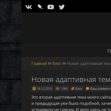
l
Г
Главная
Блог
Новая адаптивная тем
Новая адаптивная тем
18.12.2016
1084
Блог
Ваш коммен
Это вторая адаптивная тема моего сайта
и предыдущая уже была подобной, зачем
устраивала не совсем. И дело здесь не т