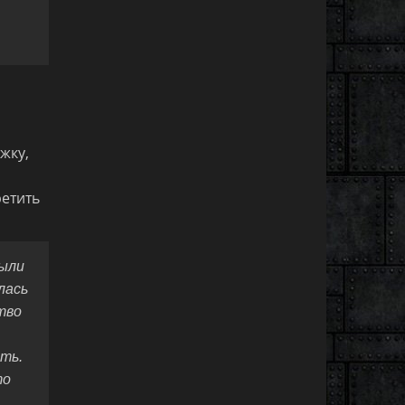
жку,
ретить
были
лась
тво
ть.
то