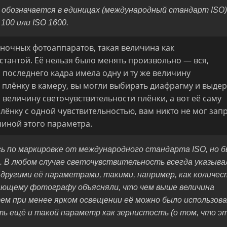
обозначается в единицах (международный стандарт ISO)
100 или ISO 1600.
ёночных фотоаппаратов, такая величина как
стантой. Её нельзя было менять произвольно — вся,
 последнего кадра имела одну и ту же величину
у плёнку в камеру, вы могли выбирать диафрагму и выдер
и величину светочувствительности плёнки, а вот её саму
лёнку с одной чувствительностью, вам никто не мог зап
чиной этого параметра.
 по маркировке от международного стандарта ISO, но 
ги. В любом случае светочувствительность всегда указыва
 другими её параметрами, такими, например, как количес
нающему фотографу объясняли, что чем выше величина
ем при менее ярком освещении её можно было использова
ть ещё и такой параметр как зернистость (о том, что э