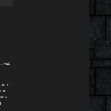
паний
ьного
ожно
нять
е