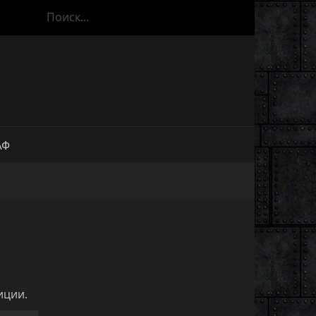
АФ
иции.