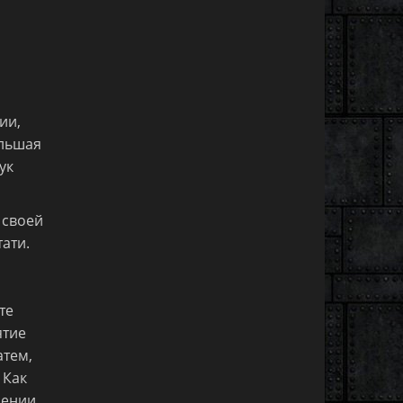
ии,
ольшая
ук
 своей
ати.
те
ятие
атем,
 Как
чении