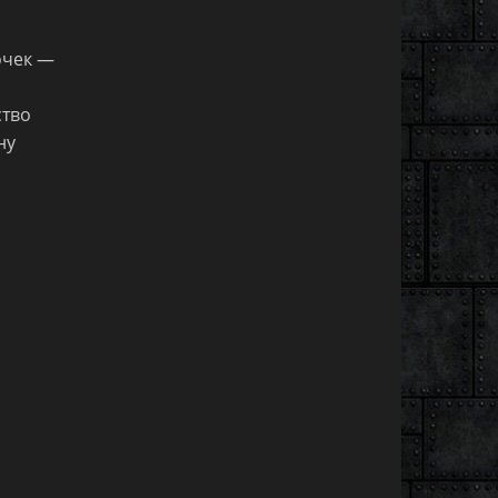
очек —
ство
ну