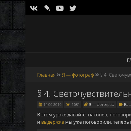
l
Г
Главная
Я — фотограф
§ 4. Светочу
§ 4. Светочувствитель
14.06.2016
1631
Я — фотограф
Ваш
В этом уроке давайте, наконец, поговор
и
выдержке
мы уже поговорили, теперь 