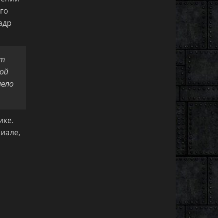
ого
адр
ет
хой
мело
ике.
иале,