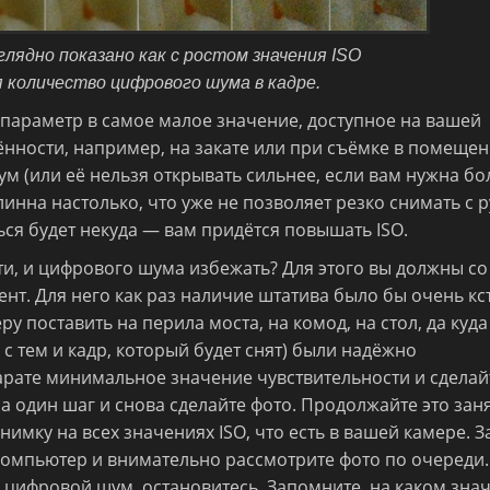
лядно показано как с ростом значения ISO
 количество цифрового шума в кадре.
 параметр в самое малое значение, доступное на вашей
ённости, например, на закате или при съёмке в помещен
ум (или её нельзя открывать сильнее, если вам нужна б
линна настолько, что уже не позволяет резко снимать с р
ться будет некуда — вам придётся повышать ISO.
асти, и цифрового шума избежать? Для этого вы должны со
т. Для него как раз наличие штатива было бы очень кст
у поставить на перила моста, на комод, на стол, да куда
 с тем и кадр, который будет снят) были надёжно
арате минимальное значение чувствительности и сделай
на один шаг и снова сделайте фото. Продолжайте это зан
снимку на всех значениях ISO, что есть в вашей камере. З
 компьютер и внимательно рассмотрите фото по очереди.
 цифровой шум, остановитесь. Запомните, на каком зна