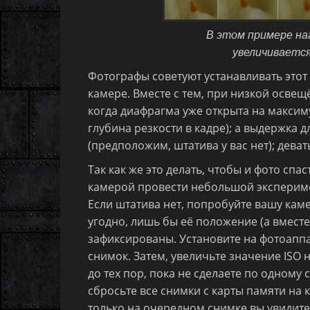
В этом примере наг
увеличивается
Фотографы советуют устанавливать этот
камере. Вместе с тем, при низкой освещ
когда диафрагма уже открыта на максим
глубина резкости в кадре); а выдержка д
(предположим, штатива у вас нет); дева
Так как же это делать, чтобы и фото сп
камерой провести небольшой эксперимен
Если штатива нет, попробуйте вашу камер
угодно, лишь бы её положение (а вместе
зафиксированы. Установите на фотоапп
снимок. Затем, увеличьте значение ISO 
до тех пор, пока не сделаете по одному 
сбросьте все снимки с карты памяти на
только на очередном снимке вы увидите