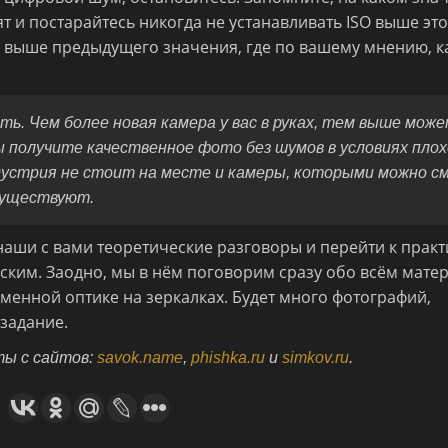
ят и постарайтесь никогда не устанавливать ISO выше эт
о выше предыдущего значения, где по вашему мнению, к
ть. Чем более новая камера у вас в руках, тем выше мож
ы получите качественное фото без шумов в условиях пло
ндустрия не стоит на месте и камеры, которыми можно с
существуют.
наши с вами теоретические разговоры и перейти к практ
ким. Заодно, мы в нём поговорим сразу обо всём матер
 сменной оптике на зеркалках. Будет много фотографий,
задание.
ты с сайтов:
savok.name
,
phishka.ru
и
simkov.ru
.