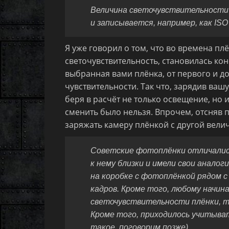
Величина светочувствительности 
и записывается, например, как ISO 
Я уже говорил о том, что во времена пл
светочувствительность, становилась кон
выбранная вами плёнка, от первого и до
чувствительности. Так что, зарядив ваш
беря в расчёт не только освещение, но 
сменить было нельзя. Впрочем, отсняв п
заряжать камеру плёнкой с другой вели
Советские фотоплёнки отличались
к нему близки и имели свои анало
на коробке с фотоплёнкой рядом с
кадров. Кроме того, любому начи
светочувствительности плёнки, т
Кроме того, приходилось учитыва
такое, поговорим позже).